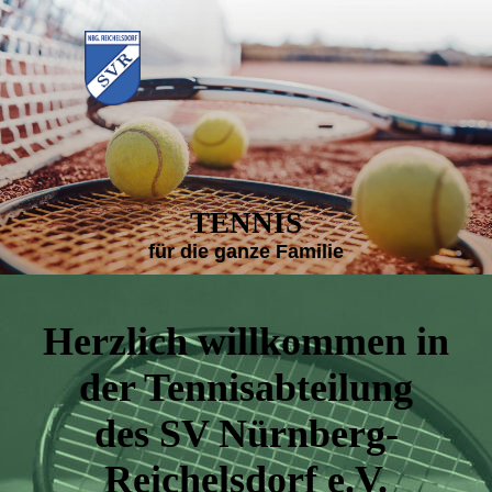
TENNIS
für die ganze Familie
Herzlich willkommen in
der Tennisabteilung
des SV Nürnberg-
Reichelsdorf e.V.