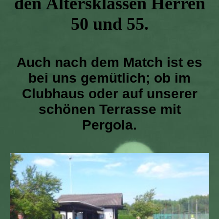
den Altersklassen Herren
50 und 55.
Auch nach dem Match ist es
bei uns gemütlich; ob im
Clubhaus oder auf unserer
schönen Terrasse mit
Pergola.